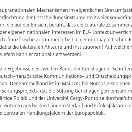
supranationalen Mechanismen im eigentlichen Sinn umfasst,
rflechtung der Entscheidungsinstrumente zweier souveräne
rn, die auf der Einsicht beruht, dass die bilaterale Zusammen
der eigenen nationalen Interessen im EU-Kontext unverzicht
tsch-französische Zusammenarbeit in der europapolitischen 
dabei die bilateralen Akteure und Institutionen? Auf welche
wiefern kann er rationalisiert werden?
rale Ergebnisse des zweiten Bands der Genshagener Schrifte
eutsch-französische Kommunikations- und Entscheidungspro
n. Der Sammelband ist im Mai 2013 bei Nomos erschienen. E
orschungsprojekts, das die Stiftung Genshagen gemeinsam m
ärtige Politik und der Université Cergy-Pontoise durchgeführ
en Autoren aus beiden Ländern Verlauf und Erfolgsfaktoren 
r zentralen Handlungsfeldern der Europapolitik.