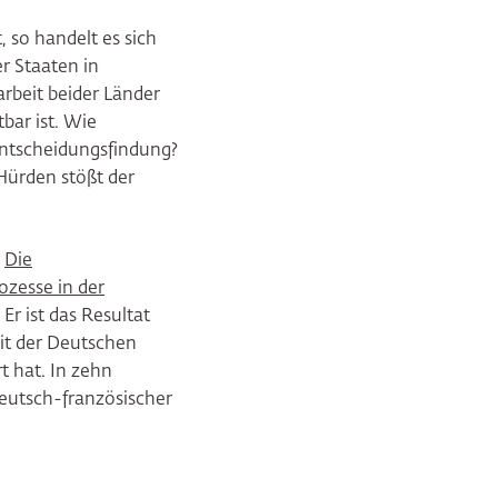
 so handelt es sich
r Staaten in
arbeit beider Länder
bar ist. Wie
Entscheidungsfindung?
 Hürden stößt der
n
Die
zesse in der
r ist das Resultat
it der Deutschen
t hat. In zehn
deutsch-französischer