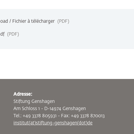
ad / Fichier à télécharger
PDF
pdf
PDF
Adresse:
Stiftung Genshagen
Am Schloss 1 - D-14974 Genshagen
Tel.: +49 3378 805931 - Fax: +49 3378 870013
institut(at)stiftung-genshagen(dot)de