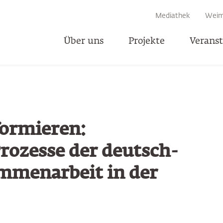
EN
Mediathek
Weim
Über uns
Projekte
Verans
T
formieren:
rozesse der deutsch-
mmenarbeit in der