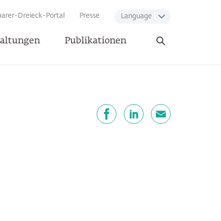
arer-Dreieck-Portal
Presse
Language
Suche
taltungen
Publikationen
öffnen
eilen
Facebook
LinkedIn
E-Mail