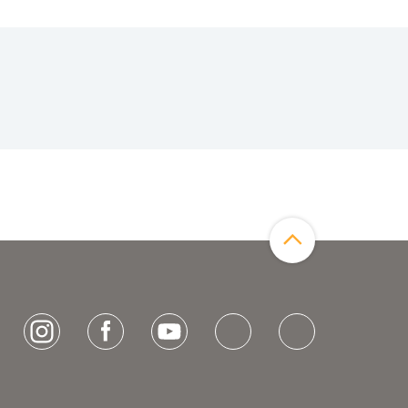
Zum Seitenanfang
[socialLinksTitle]
Instagram
Facebook
Youtube
Bluesky
LinkedIn