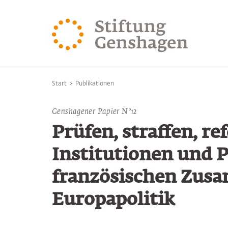
ZUM HAUPTINHALT SPRINGEN
ZUR SUCHE SPRING
Sie befinden sich hier:
Start
Publikationen
Genshagener Papier N°12
Prüfen, straffen, re
Institutionen und P
französischen Zusa
Europapolitik