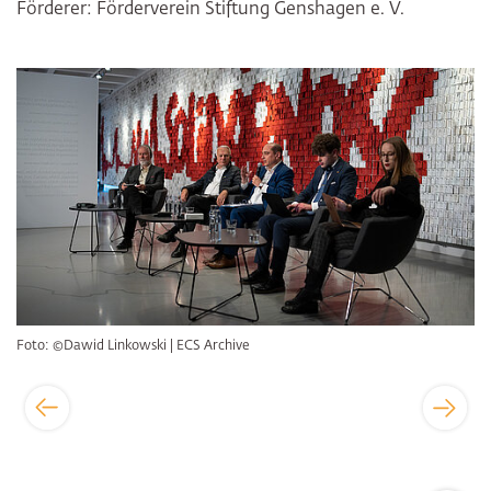
Förderer: Förderverein Stiftung Genshagen e. V.
Bildergalerie überspringen
Foto: ©Dawid Linkowski | ECS Archive
Zum Sei