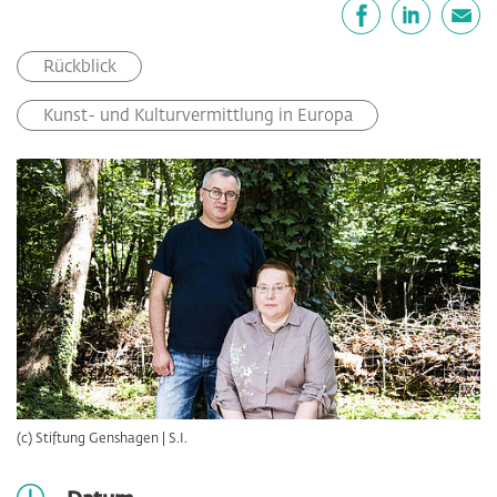
Teilen
Facebook
LinkedIn
E-Mail
Rückblick
Kunst- und Kulturvermittlung in Europa
(c) Stiftung Genshagen | S.I.