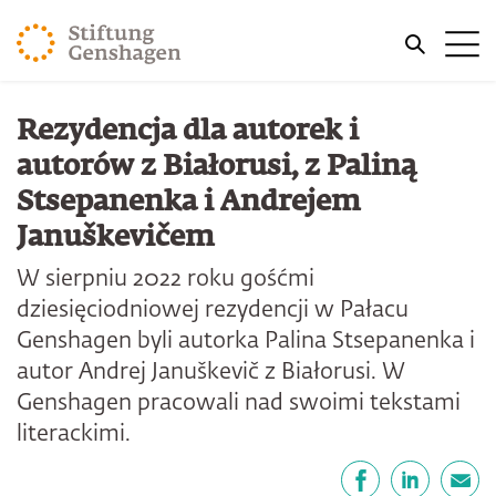
PRZJDŹ DO TREŚCI GŁÓWNEJ
Me
PRZEJDŹ DO WYSZUKIWARKI
Rezydencja dla autorek i
autorów z Białorusi, z Paliną
Stsepanenka i Andrejem
Januškevičem
W sierpniu 2022 roku gośćmi
dziesięciodniowej rezydencji w Pałacu
Genshagen byli autorka Palina Stsepanenka i
autor Andrej Januškevič z Białorusi. W
Genshagen pracowali nad swoimi tekstami
literackimi.
Udostępnij