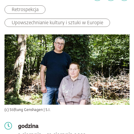
Facebook
LinkedIn
email
Retrospekcja
Upowszechnianie kultury i sztuki w Europie
(c) Stiftung Genshagen | S.I.
godzina