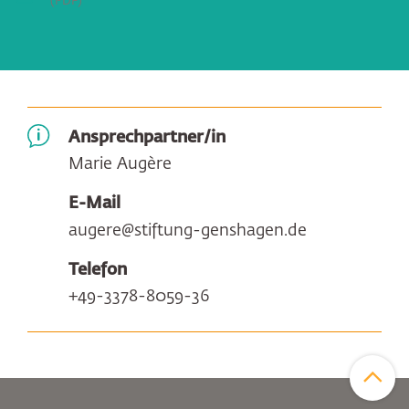
PDF
Ansprechpartner/in
Marie Augère
E-Mail
augere@stiftung-genshagen.de
Telefon
+49-3378-8059-36
Zum Sei