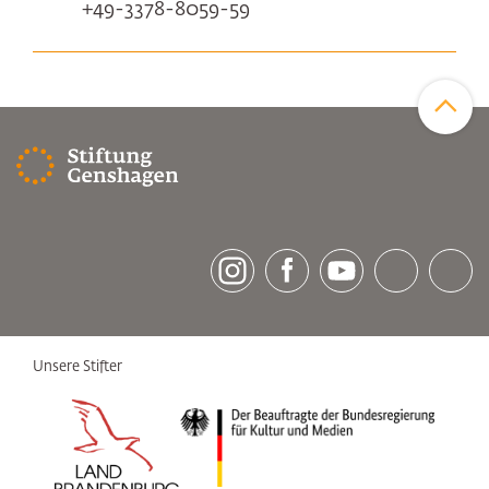
+49-3378-8059-59
Zum Sei
[socialLinksTitle]
Instagram
Facebook
Youtube
Bluesky
LinkedI
Unsere Stifter