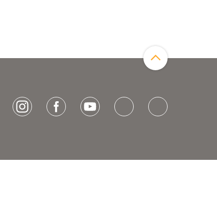
Zum Seitenanfang
[socialLinksTitle]
Instagram
Facebook
Youtube
Bluesky
LinkedIn