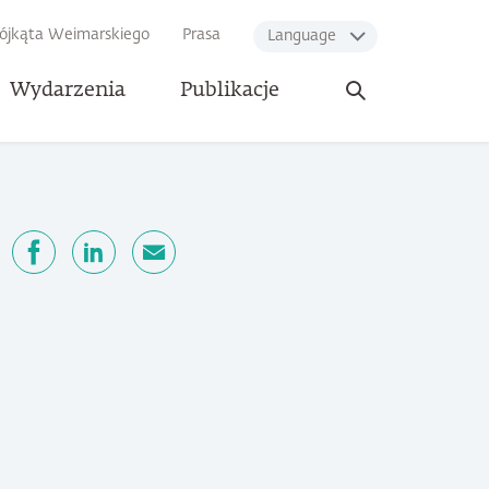
rójkąta Weimarskiego
Prasa
Language
Otwórz
Wydarzenia
Publikacje
wyszukiwarkę
ępnij
Facebook
LinkedIn
email