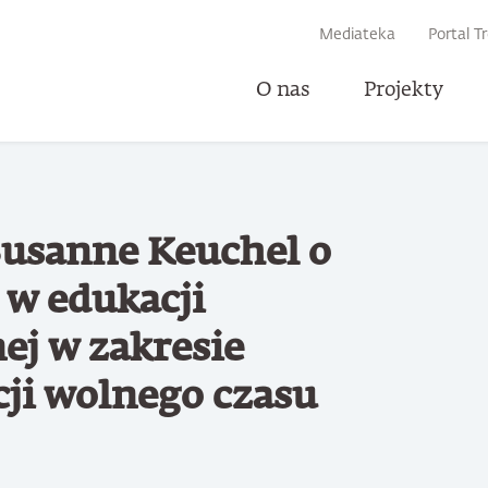
IWARKI
Mediateka
Portal T
O nas
Projekty
Udost
Susanne Keuchel o
 w edukacji
ej w zakresie
cji wolnego czasu