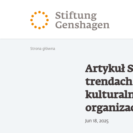
PRZJDŹ DO TREŚCI GŁÓWNEJ
PRZEJDŹ DO WYSZUK
Jesteś tutaj
Strona główna
Artykuł 
trendach
kulturaln
organiza
Jun 18, 2025