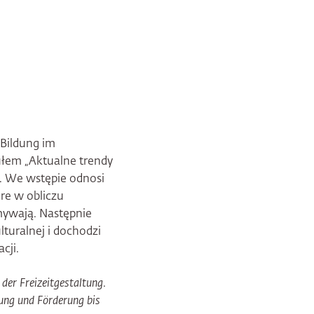
 Bildung im
tułem „Aktualne trendy
”. We wstępie odnosi
óre w obliczu
zmywają. Następnie
lturalnej i dochodzi
cji.
 der Freizeitgestaltung
.
tung und Förderung bis