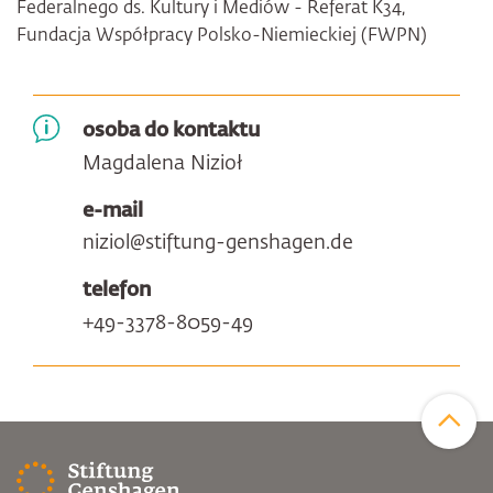
Federalnego ds. Kultury i Mediów - Referat K34,
Fundacja Współpracy Polsko-Niemieckiej (FWPN)
osoba do kontaktu
Magdalena Nizioł
e-mail
niziol@stiftung-genshagen.de
telefon
+49-3378-8059-49
Zum Sei