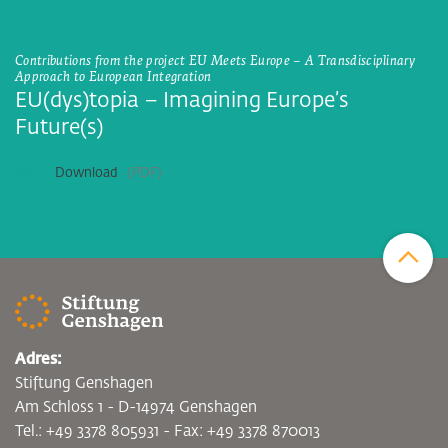
Contributions from the project EU Meets Europe – A Transdisciplinary
Approach to European Integration
EU(dys)topia – Imagining Europe’s
Future(s)
Download
PDF
Zum Sei
Adres:
Stiftung Genshagen
Am Schloss 1 - D-14974 Genshagen
Tel.: +49 3378 805931 - Fax: +49 3378 870013