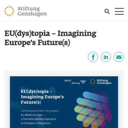
PRZJDŹ DO TREŚCI GŁÓWNEJ
Me
PRZEJDŹ DO WYSZUKIWARKI
Jesteś tutaj
EU(dys)topia – Imagining
Strona główna
Publikacje
Europe’s Future(s)
Udostępnij
Facebook
LinkedIn
email