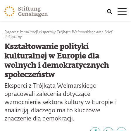
PRZJDŹ DO TREŚCI GŁÓWNEJ
Me
PRZEJDŹ DO WYSZUKIWARKI
Jesteś tutaj
Raport z konsultacji ekspertów Trójkąta Weimarskiego oraz Brief
Strona główna
Publikacje
Polityczny
Kształtowanie polityki
kulturalnej w Europie dla
wolnych i demokratycznych
społeczeństw
Eksperci z Trójkąta Weimarskiego
opracowali zalecenia dotyczące
wzmocnienia sektora kultury w Europie i
analizują, dlaczego ma to kluczowe
znaczenie dla demokracji.
Udostępnij