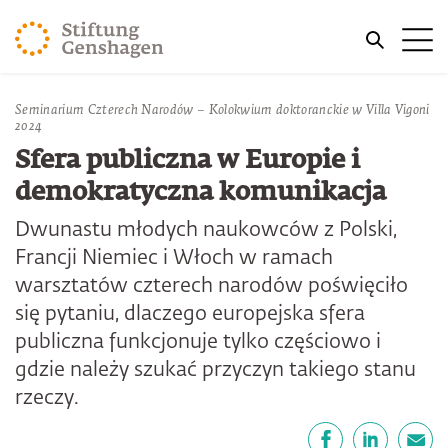
PRZJDŹ DO TREŚCI GŁÓWNEJ
Me
PRZEJDŹ DO WYSZUKIWARKI
Seminarium Czterech Narodów – Kolokwium doktoranckie w Villa Vigoni
2024
Sfera publiczna w Europie i
demokratyczna komunikacja
Dwunastu młodych naukowców z Polski,
Francji Niemiec i Włoch w ramach
warsztatów czterech narodów poświęciło
się pytaniu, dlaczego europejska sfera
publiczna funkcjonuje tylko częściowo i
gdzie należy szukać przyczyn takiego stanu
rzeczy.
Udostępnij