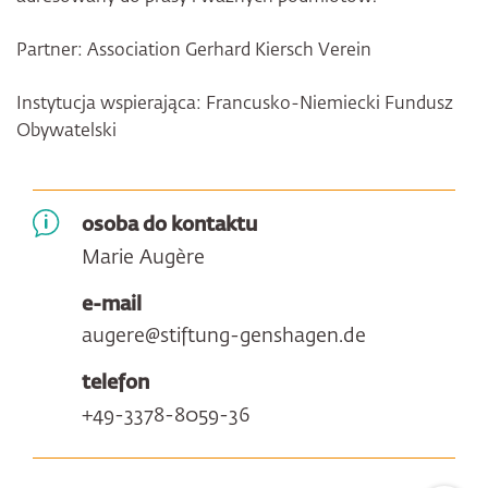
Partner: Association Gerhard Kiersch Verein
Instytucja wspierająca: Francusko-Niemiecki Fundusz
Obywatelski
osoba do kontaktu
Marie Augère
e-mail
augere@stiftung-genshagen.de
telefon
+49-3378-8059-36
Zum Sei