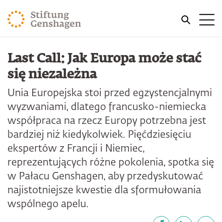
PRZJDŹ DO TREŚCI GŁÓWNEJ
Me
PRZEJDŹ DO WYSZUKIWARKI
Last Call: Jak Europa może stać
się niezależna
Unia Europejska stoi przed egzystencjalnymi
wyzwaniami, dlatego francusko-niemiecka
współpraca na rzecz Europy potrzebna jest
bardziej niż kiedykolwiek. Pięćdziesięciu
ekspertów z Francji i Niemiec,
reprezentujących różne pokolenia, spotka się
w Pałacu Genshagen, aby przedyskutować
najistotniejsze kwestie dla sformułowania
wspólnego apelu.
Udostępnij