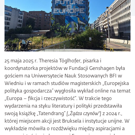
25 maja 2025 r. Theresia Töglhofer, pisarka i
koordynatorka projektów w Fundacji Genshagen była
gościem na Uniwersytecie Nauk Stosowanych BFI w
Wiedniu i w ramach studiów magisterskich „Europejska
polityka gospodarcza” wygłosiła wykład online na temat
„Europa – fikcja i rzeczywistość”. W trakcie tego
wydarzenia na styku literatury i polityki przedstawiła
swoją książkę „Tatendrang”
[„Żądza czynów”]
z 2024 r.,
której miejscem akcji jest Bruksela i instytucje unijne. W
wykładzie mówiła o rozdźwięku między aspiracjami a