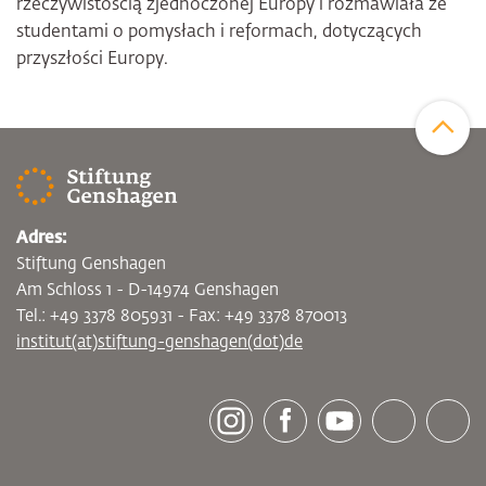
rzeczywistością zjednoczonej Europy i rozmawiała ze
studentami o pomysłach i reformach, dotyczących
przyszłości Europy.
Zum Sei
Adres:
Stiftung Genshagen
Am Schloss 1 - D-14974 Genshagen
Tel.: +49 3378 805931 - Fax: +49 3378 870013
institut(at)stiftung-genshagen(dot)de
[socialLinksTitle]
Instagram
Facebook
Youtube
Bluesky
LinkedI