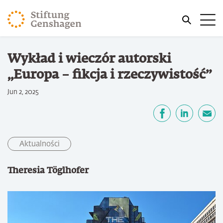
PRZJDŹ DO TREŚCI GŁÓWNEJ
Me
PRZEJDŹ DO WYSZUKIWARKI
Jesteś tutaj
Wykład i wieczór autorski
Strona główna
„Europa – fikcja i rzeczywistość”
Jun 2, 2025
Udostępnij
Facebook
LinkedIn
email
Aktualności
Theresia Töglhofer