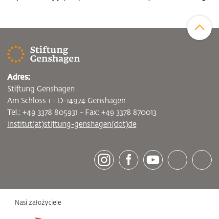
Zum Sei
Adres:
Stiftung Genshagen
Am Schloss 1 - D-14974 Genshagen
Tel.: +49 3378 805931 - Fax: +49 3378 870013
institut(at)stiftung-genshagen(dot)de
[socialLinksTitle]
Instagram
Facebook
Youtube
Bluesky
LinkedI
Nasi założyciele