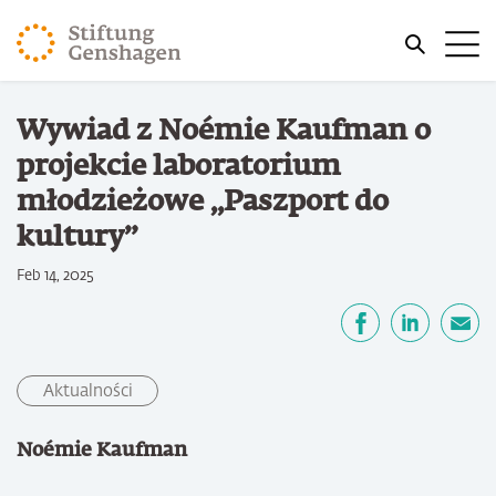
PRZJDŹ DO TREŚCI GŁÓWNEJ
Me
PRZEJDŹ DO WYSZUKIWARKI
Jesteś tutaj
Wywiad z Noémie Kaufman o
Strona główna
projekcie laboratorium
młodzieżowe „Paszport do
kultury”
Feb 14, 2025
Udostępnij
Facebook
LinkedIn
email
Aktualności
Noémie Kaufman