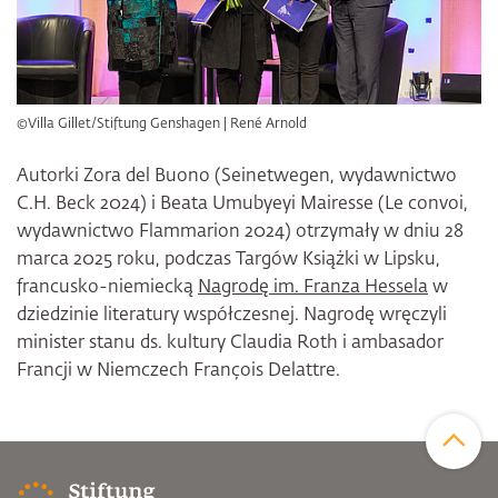
©Villa Gillet/Stiftung Genshagen | René Arnold
Autorki Zora del Buono (Seinetwegen, wydawnictwo
C.H. Beck 2024) i Beata Umubyeyi Mairesse (Le convoi,
wydawnictwo Flammarion 2024) otrzymały w dniu 28
marca 2025 roku, podczas Targów Książki w Lipsku,
francusko-niemiecką
Nagrodę im. Franza Hessela
w
dziedzinie literatury współczesnej. Nagrodę wręczyli
minister stanu ds. kultury Claudia Roth i ambasador
Francji w Niemczech François Delattre.
Zum Sei