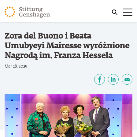
PRZJDŹ DO TREŚCI GŁÓWNEJ
Me
PRZEJDŹ DO WYSZUKIWARKI
Jesteś tutaj
Zora del Buono i Beata
Strona główna
Umubyeyi Mairesse wyróżnione
Nagrodą im. Franza Hessela
Mar 28, 2025
Udostępnij
Facebook
LinkedIn
email