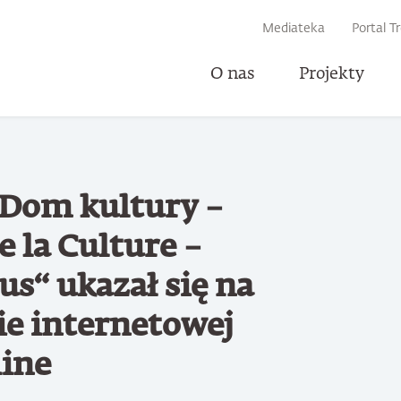
IWARKI
Mediateka
Portal T
O nas
Projekty
Udost
„Dom kultury –
 la Culture –
s“ ukazał się na
ie internetowej
ine