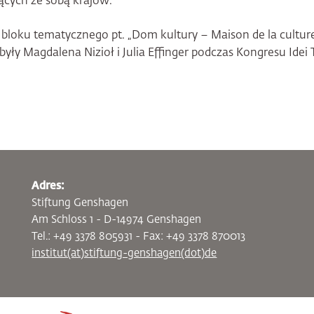
jących ze sobą krajów.
 bloku tematycznego pt. „Dom kultury – Maison de la culture
yły Magdalena Nizioł i Julia Effinger podczas Kongresu Ide
Adres:
Stiftung Genshagen
Am Schloss 1 - D-14974 Genshagen
Tel.: +49 3378 805931 - Fax: +49 3378 870013
institut(at)stiftung-genshagen(dot)de