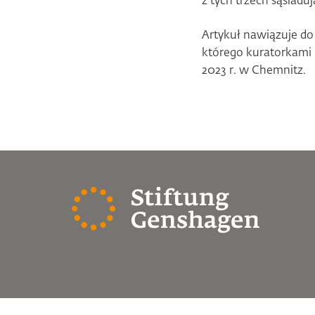
z tych trzech sąsiadu
Artykuł nawiązuje do
którego kuratorkami b
2023 r. w Chemnitz.