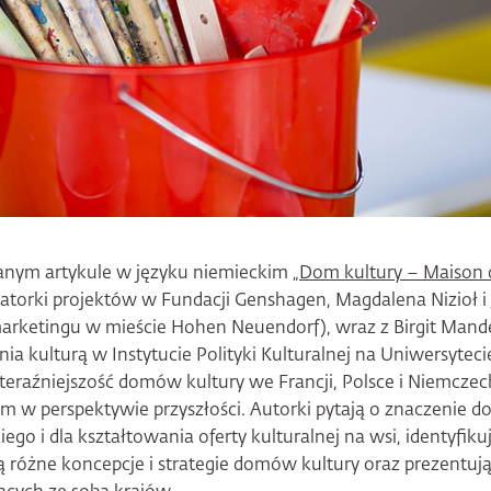
nym artykule w języku niemieckim
„Dom kultury – Maison d
atorki projektów w Fundacji Genshagen, Magdalena Nizioł i J
arketingu w mieście Hohen Neuendorf), wraz z Birgit Mandel
nia kulturą w Instytucie Polityki Kulturalnej na Uniwersytec
i teraźniejszość domów kultury we Francji, Polsce i Niemcze
em w perspektywie przyszłości. Autorki pytają o znaczenie 
ego i dla kształtowania oferty kulturalnej na wsi, identyfik
ją różne koncepcje i strategie domów kultury oraz prezentuj