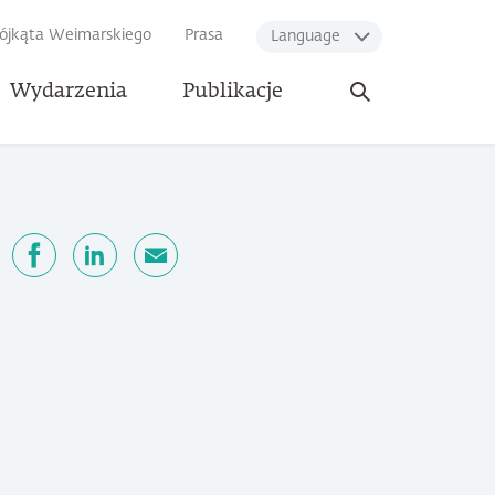
rójkąta Weimarskiego
Prasa
Language
Otwórz
Wydarzenia
Publikacje
wyszukiwarkę
ępnij
Facebook
LinkedIn
email