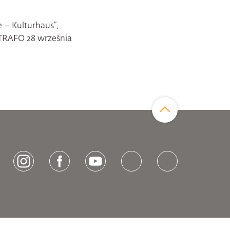
 – Kulturhaus”,
i TRAFO 28 września
Zum Seitenanfang
[socialLinksTitle]
Instagram
Facebook
Youtube
Bluesky
LinkedIn