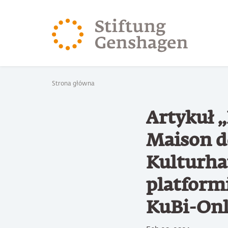
PRZJDŹ DO TREŚCI GŁÓWNEJ
PRZEJDŹ DO WYSZUK
Jesteś tutaj
Strona główna
Artykuł 
Maison de
Kulturhau
platform
KuBi-Onl