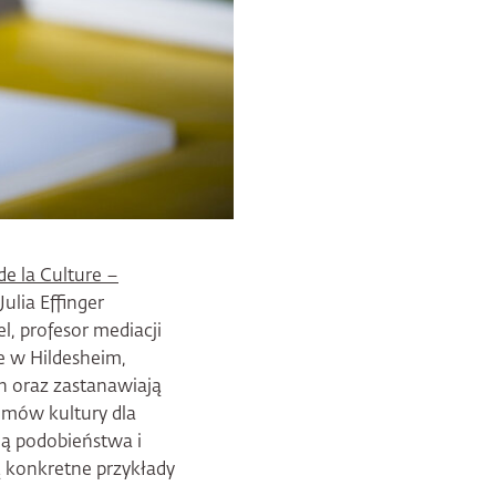
e la Culture –
ulia Effinger
, profesor mediacji
ie w Hildesheim,
ch oraz zastanawiają
domów kultury dla
ują podobieństwa i
ą konkretne przykłady