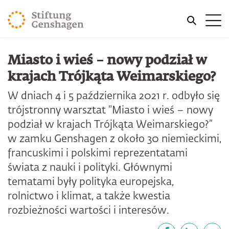
PRZJDŹ DO TREŚCI GŁÓWNEJ
Me
PRZEJDŹ DO WYSZUKIWARKI
Miasto i wieś – nowy podział w
krajach Trójkąta Weimarskiego?
W dniach 4 i 5 października 2021 r. odbyło się
trójstronny warsztat "Miasto i wieś – nowy
podział w krajach Trójkąta Weimarskiego?”
w zamku Genshagen z około 30 niemieckimi,
francuskimi i polskimi reprezentatami
świata z nauki i polityki. Głównymi
tematami były polityka europejska,
rolnictwo i klimat, a także kwestia
rozbieżności wartości i interesów.
Udostępnij