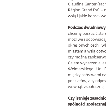
Claudine Ganter (rad
Région Grand Est) – n
wsią i jakie konsekw
Podczas dwudniowych
chcemy porzucić stere
możliwe i odpowiadaj
określonych cech i w
miastem a wsią dotyc
czy można zaobserw
Celem wydarzenia jes
Weimarskiego i Unii 
między państwami cz
podziałów, aby odpow
wewnątrzspołecznej i
Czy istnieje zasadni
spójności społeczne