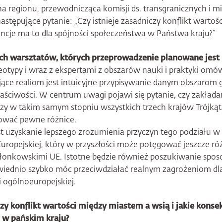
na regionu, przewodnicząca komisji ds. transgranicznych i 
astępujące pytanie: „Czy istnieje zasadniczy konflikt warto
encje ma to dla spójności społeczeństwa w Państwa kraju?”
 warsztatów, których przeprowadzenie planowane jest na
otypy i wraz z ekspertami z obszarów nauki i praktyki omówi
ące realiom jest intuicyjne przypisywanie danym obszarom
łaściwości. W centrum uwagi pojawi się pytanie, czy zakłada
zy w takim samym stopniu wszystkich trzech krajów Trójką
ować pewne różnice.
t uzyskanie lepszego zrozumienia przyczyn tego podziału w 
Europejskiej, który w przyszłości może potęgować jeszcze ró
łonkowskimi UE. Istotne będzie również poszukiwanie spo
iednio szybko móc przeciwdziałać realnym zagrożeniom dla
 ogólnoeuropejskiej.
czy konflikt wartości między miastem a wsią i jakie kons
j w pańskim kraju?