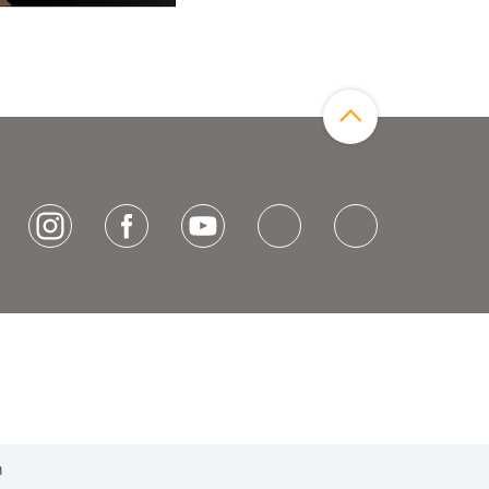
Zum Seitenanfang
[socialLinksTitle]
Instagram
Facebook
Youtube
Bluesky
LinkedIn
h