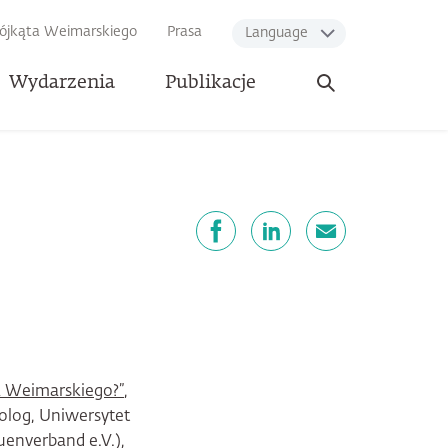
rójkąta Weimarskiego
Prasa
Language
Otwórz
Wydarzenia
Publikacje
wyszukiwarkę
dostępnij
Facebook
LinkedIn
email
ta Weimarskiego?”
,
tolog, Uniwersytet
uenverband e.V.),