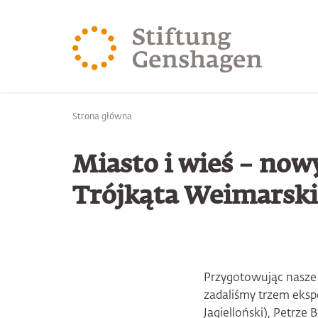
PRZJDŹ DO TREŚCI GŁÓWNEJ
PRZEJDŹ DO WYSZUK
Jesteś tutaj
Strona główna
Miasto i wieś – now
Trójkąta Weimarski
Przygotowując nasze
zadaliśmy trzem ekspe
Jagielloński), Petrz