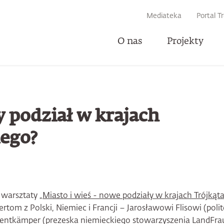
IWARKI
Mediateka
Portal T
O nas
Projekty
U
y podział w krajach
ego?
 warsztaty
„Miasto i wieś - nowe podziały w krajach Trójką
rtom z Polski, Niemiec i Francji – Jarosławowi Flisowi (poli
e Bentkämper (prezeska niemieckiego stowarzyszenia LandFra