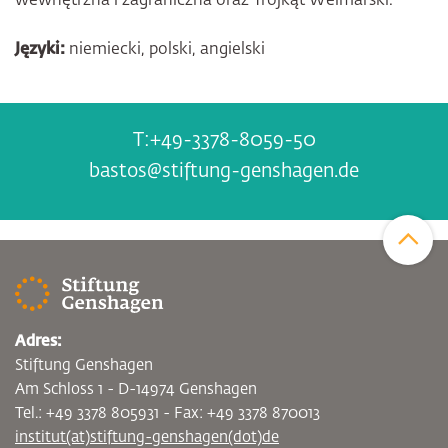
wewnętrzna i zagraniczna oraz Trójkąt Weimarski.
Języki:
niemiecki, polski, angielski
+49-3378-8059-50
bastos@stiftung-genshagen.de
Zum Sei
Adres:
Stiftung Genshagen
Am Schloss 1 - D-14974 Genshagen
Tel.: +49 3378 805931 - Fax: +49 3378 870013
institut(at)stiftung-genshagen(dot)de