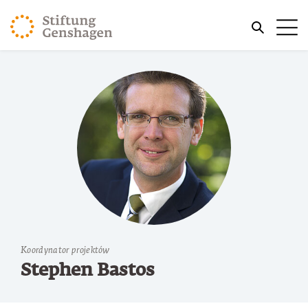
PRZJDŹ DO TREŚCI GŁÓWNEJ
Me
PRZEJDŹ DO WYSZUKIWARKI
Koordynator projektów
Stephen Bastos