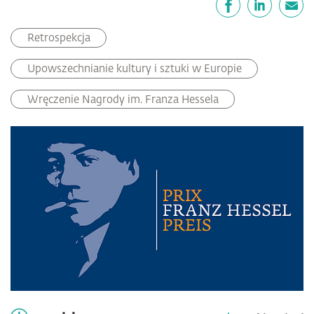
Facebook
LinkedIn
email
Retrospekcja
Upowszechnianie kultury i sztuki w Europie
Wręczenie Nagrody im. Franza Hessela