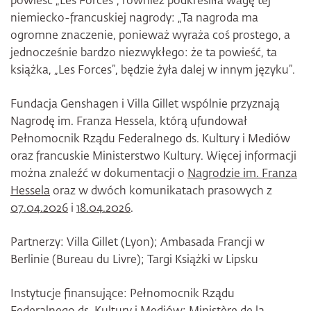
powieść „Les Forces”, również podkreśliła wagę tej
niemiecko-francuskiej nagrody: „Ta nagroda ma
ogromne znaczenie, ponieważ wyraża coś prostego, a
jednocześnie bardzo niezwykłego: że ta powieść, ta
książka, „Les Forces”, będzie żyła dalej w innym języku”.
Fundacja Genshagen i Villa Gillet wspólnie przyznają
Nagrodę im. Franza Hessela, którą ufundował
Pełnomocnik Rządu Federalnego ds. Kultury i Mediów
oraz francuskie Ministerstwo Kultury. Więcej informacji
można znaleźć w dokumentacji o
Nagrodzie im. Franza
Hessela
oraz w dwóch komunikatach prasowych z
07.04.2026
i
18.04.2026
.
Partnerzy: Villa Gillet (Lyon); Ambasada Francji w
Berlinie (Bureau du Livre); Targi Książki w Lipsku
Instytucje finansujące: Pełnomocnik Rządu