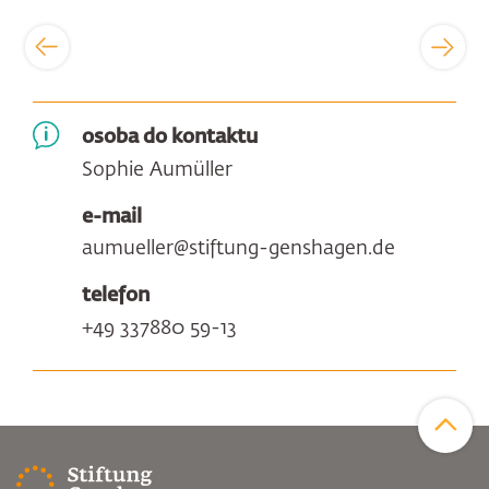
osoba do kontaktu
Sophie Aumüller
e-mail
aumueller@stiftung-genshagen.de
telefon
+49 337880 59-13
Zum Sei