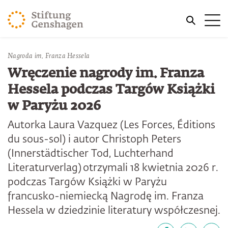
PRZJDŹ DO TREŚCI GŁÓWNEJ
Me
PRZEJDŹ DO WYSZUKIWARKI
Nagroda im. Franza Hessela
Wręczenie nagrody im. Franza
Hessela podczas Targów Książki
w Paryżu 2026
Autorka Laura Vazquez (Les Forces, Éditions
du sous-sol) i autor Christoph Peters
(Innerstädtischer Tod, Luchterhand
Literaturverlag) otrzymali 18 kwietnia 2026 r.
podczas Targów Książki w Paryżu
francusko-niemiecką Nagrodę im. Franza
Hessela w dziedzinie literatury współczesnej.
Udostępnij