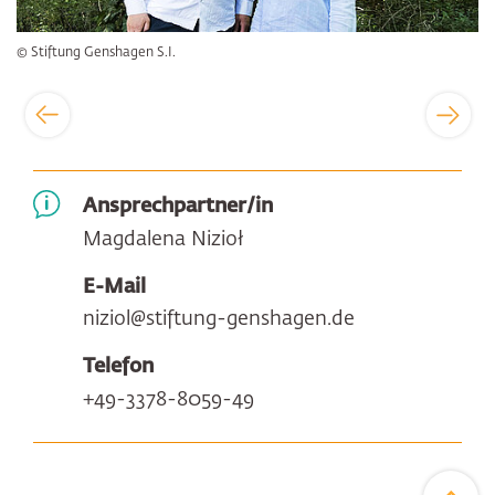
© Stiftung Genshagen S.I.
Ansprechpartner/in
Magdalena Nizioł
E-Mail
niziol@stiftung-genshagen.de
Telefon
+49-3378-8059-49
Zum Sei