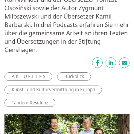
Ron Winkler und der Übersetzer Tomasz
Ososiński sowie der Autor Zygmunt
Miłoszewski und der Übersetzer Kamil
Barbarski. In drei Podcasts erfahren Sie mehr
über die gemeinsame Arbeit an ihren Texten
und Übersetzungen in der Stiftung
Genshagen.
Teilen
Facebook
LinkedIn
E-Mail
A K T U E L L E S
Rückblick
Kunst- und Kulturvermittlung in Europa
Tandem Residenz