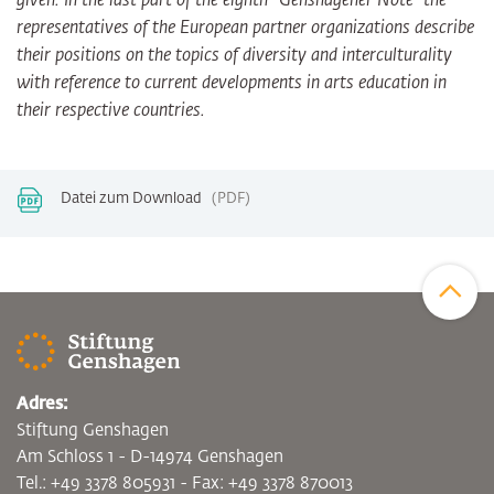
given. In the last part of the eighth “Genshagener Note” the
representatives of the European partner organizations describe
their positions on the topics of diversity and interculturality
with reference to current developments in arts education in
their respective countries.
Datei zum Download
PDF
Zum Sei
Adres:
Stiftung Genshagen
Am Schloss 1 - D-14974 Genshagen
Tel.: +49 3378 805931 - Fax: +49 3378 870013