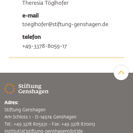
Theresia Töglhofer
e-mail
toeglhofer@stiftung-genshagen.de
telefon
+49-3378-8059-17
Zum Sei
Adres:
Stiftung Genshagen
Am Schloss 1 - D-14974 Genshagen
Tel.: +49 3378 805931 - Fax: +49 3378 870013
institut(at)stiftung-genshagen(dot)de