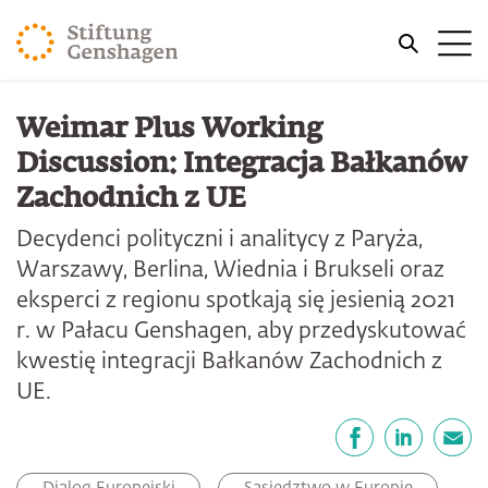
PRZJDŹ DO TREŚCI GŁÓWNEJ
Me
PRZEJDŹ DO WYSZUKIWARKI
Weimar Plus Working
Discussion: Integracja Bałkanów
Zachodnich z UE
Decydenci polityczni i analitycy z Paryża,
Warszawy, Berlina, Wiednia i Brukseli oraz
eksperci z regionu spotkają się jesienią 2021
r. w Pałacu Genshagen, aby przedyskutować
kwestię integracji Bałkanów Zachodnich z
UE.
Udostępnij
Facebook
LinkedIn
email