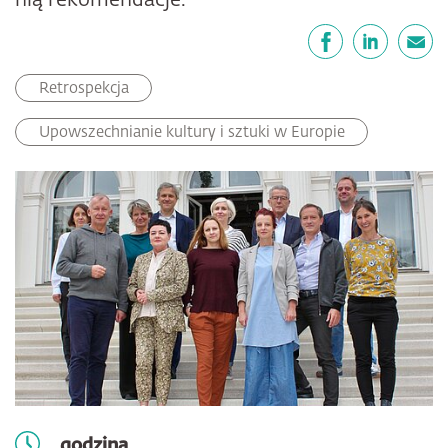
nią rekomendacje.
Udostępnij
Facebook
LinkedIn
email
Retrospekcja
Upowszechnianie kultury i sztuki w Europie
godzina