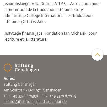
Jeziorańskiego; Villa Decius; ATLAS – Association pour
la promotion de la traduction littéraire, który
administruje Collège International des Traducteurs
littéraires (CITL) w Arles
Instytucje finansujące: Fondation Jan Michalski pour
l’ecriture et la litterature
Zum Sei
Adres:
Stiftung Genshagen
Am Schloss 1 - D-14974 Genshagen
Tel.: +49 3378 805931 - Fax: +49 3378 870013
institut(at)stiftung-genshagen(dot)de