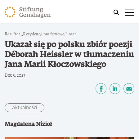
PRZJDŹ DO TREŚCI GŁÓWNEJ
Me
PRZEJDŹ DO WYSZUKIWARKI
Jesteś tutaj
Rezultat „Rezydencji tandemowej” 2021
Strona główna
Ukazał się po polsku zbiór poezji
Déborah Heissler w tłumaczeniu
Jana Marii Kłoczowskiego
Dec 5, 2023
Udostępnij
Facebook
LinkedIn
email
Aktualności
Magdalena Nizioł