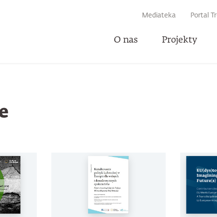
IWARKI
Mediateka
Portal T
O nas
Projekty
U
e