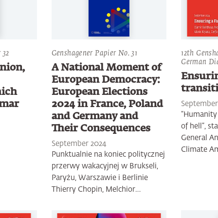
 32
Genshagener Papier No. 31
12th Gensh
German Di
nion,
A National Moment of
Ensurin
European Democracy:
transit
hich
European Elections
imar
2024 in France, Poland
September
“Humanity 
and Germany and
of hell”, s
Their Consequences
General An
September 2024
Climate A
Punktualnie na koniec politycznej
przerwy wakacyjnej w Brukseli,
Paryżu, Warszawie i Berlinie
Thierry Chopin, Melchior…