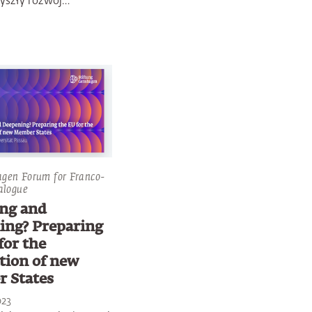
zyszły rozwój…
agen Forum for Franco-
alogue
ng and
ing? Preparing
for the
tion of new
 States
023