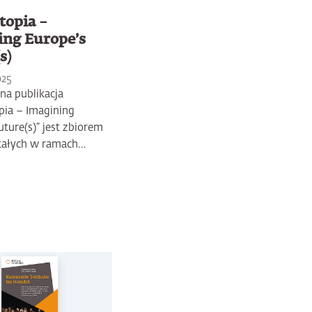
topia –
ing Europe’s
s)
025
na publikacja
pia – Imagining
uture(s)” jest zbiorem
tałych w ramach…