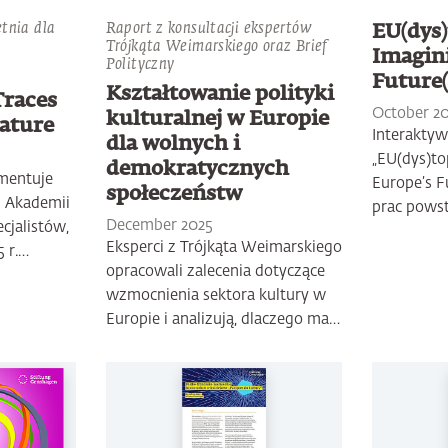
tnia dla
Raport z konsultacji ekspertów
EU(dys)
Trójkąta Weimarskiego oraz Brief
Imagin
Polityczny
Future(
Kształtowanie polityki
Traces
October 2
kulturalnej w Europie
Nature
Interaktyw
dla wolnych i
„EU(dys)to
demokratycznych
umentuje
Europe’s F
społeczeństw
j Akademii
prac pows
December 2025
cjalistów,
Eksperci z Trójkąta Weimarskiego
 r.…
opracowali zalecenia dotyczące
wzmocnienia sektora kultury w
Europie i analizują, dlaczego ma…