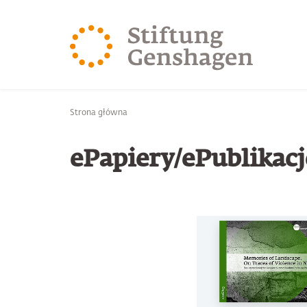
PRZJDŹ DO TREŚCI GŁÓWNEJ
PRZEJDŹ DO WYSZUK
Jesteś tutaj
Strona główna
ePapiery/ePublikacj