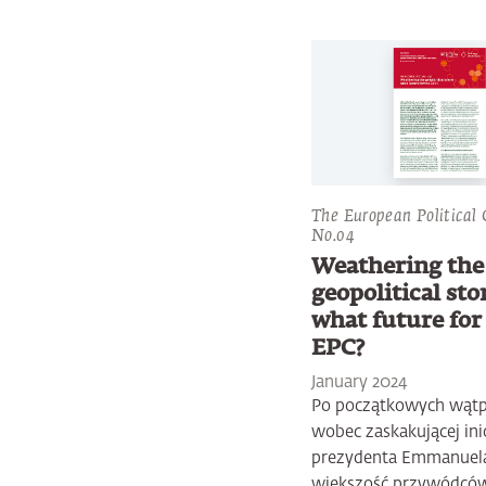
The European Political
No.04
Weathering the
geopolitical st
what future for
EPC?
January 2024
Po początkowych wątp
wobec zaskakującej ini
prezydenta Emmanuel
większość przywódcó