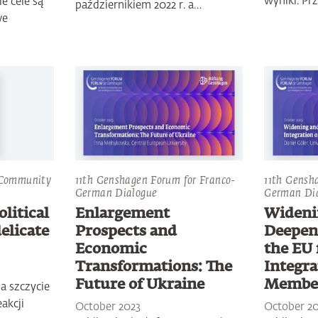
wyniki. Pr
e cele są
październikiem 2022 r. a…
we
 Community
11th Genshagen Forum for Franco-
11th Gensh
German Dialogue
German Di
litical
Enlargement
Wideni
elicate
Prospects and
Deepen
Economic
the EU 
Transformations: The
Integra
Future of Ukraine
Member
a szczycie
akcji
October 2023
October 2