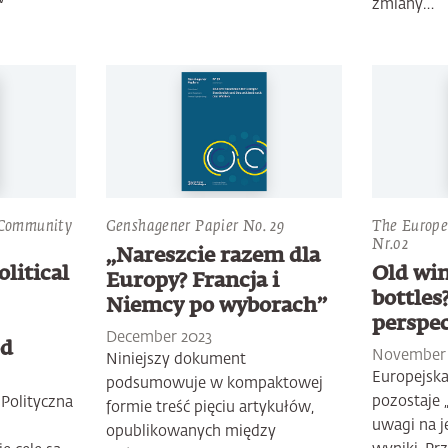
zmiany…
 Community
Genshagener Papier No. 29
The Europe
Nr.02
„Nareszcie razem dla
litical
Old wi
Europy? Francja i
bottles
Niemcy po wyborach”
perspec
December 2023
od
November 
Niniejszy dokument
Europejska
podsumowuje w kompaktowej
pozostaje
Polityczna
formie treść pięciu artykułów,
uwagi na je
opublikowanych między