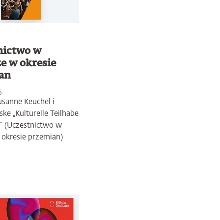
nictwo w
e w okresie
an
5
sanne Keuchel i
ske „Kulturelle Teilhabe
” (Uczestnictwo w
 okresie przemian)