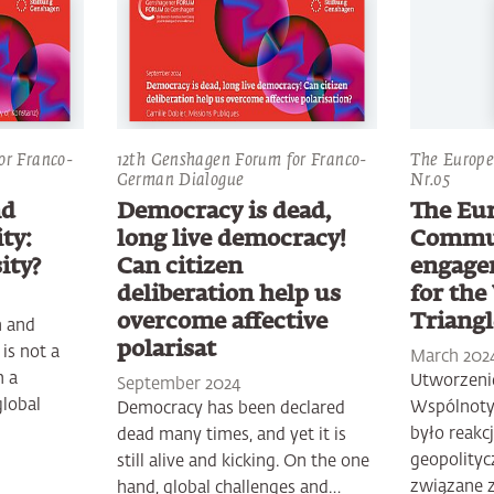
or Franco-
12th Genshagen Forum for Franco-
The Europe
German Dialogue
Nr.05
nd
Democracy is dead,
The Eur
ty:
long live democracy!
Commun
ity?
Can citizen
engage
deliberation help us
for th
overcome affective
Triangl
n and
polarisat
is not a
March 202
 a
Utworzenie
September 2024
global
Wspólnoty 
Democracy has been declared
było reakcj
dead many times, and yet it is
geopolity
still alive and kicking. On the one
związane 
hand, global challenges and…