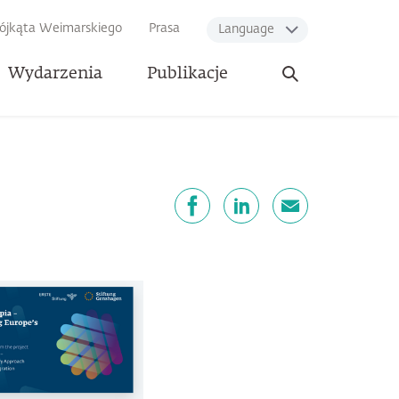
rójkąta Weimarskiego
Prasa
Language
Otwórz
Wydarzenia
Publikacje
wyszukiwarkę
dostępnij
Facebook
LinkedIn
email