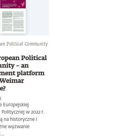
an Political Community
opean Political
ity – an
ment platform
e Weimar
e?
4
 Europejskiej
Politycznej w 2022 r.
ą na historyczne i
czne wyzwanie
z…