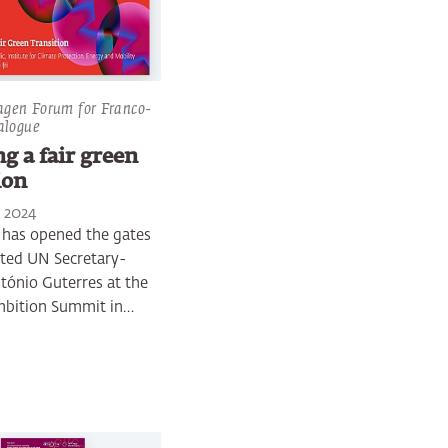
agen Forum for Franco-
alogue
g a fair green
ion
 2024
has opened the gates
tated UN Secretary-
tónio Guterres at the
mbition Summit in…