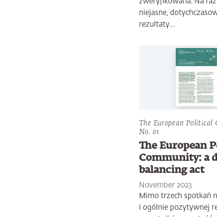
zweryfikowana. Na razi
niejasne, dotychczaso
rezultaty…
The European Political
No. 01
The European Po
Community: a d
balancing act
November 2023
Mimo trzech spotkań n
i ogólnie pozytywnej re