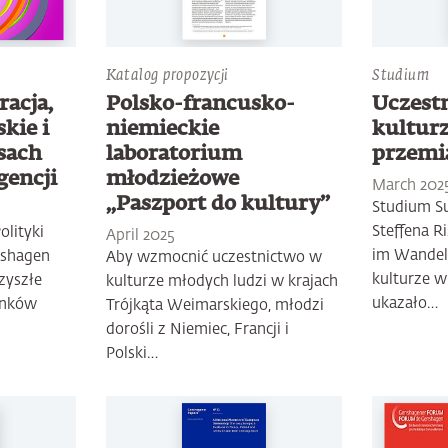
Katalog propozycji
Studium
acja,
Polsko-francusko-
Uczest
kie i
niemieckie
kulturz
sach
laboratorium
przemi
gencji
młodzieżowe
March 202
„Paszport do kultury”
Studium Su
Steffena Ri
olityki
April 2025
im Wandel
nshagen
Aby wzmocnić uczestnictwo w
kulturze w
zyszłe
kulturze młodych ludzi w krajach
ukazało…
unków
Trójkąta Weimarskiego, młodzi
dorośli z Niemiec, Francji i
Polski…