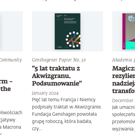
 Community
Genshagener Papier No. 30
Akademia 
"5 lat traktatu z
Magicz
Akwizgranu.
rezylie
orm –
Podsumowanie"
nadziej
 the
transfo
January 2024
Pięć lat temu Francja i Niemcy
December 
podpisały traktat w Akwizgranie.
Jak umacni
liwościach
Fundacja Genshagen powołała
społeczeńs
cjatywy
grupę roboczą, która badała,
przełomów
a Macrona
czy…
wyzwania j
w